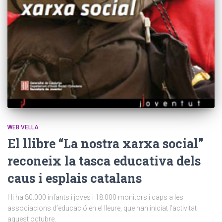
WEB VELLA
El llibre “La nostra xarxa social”
reconeix la tasca educativa dels
caus i esplais catalans
Hi ha 80.000 infants i joves i 18.000 monitors i caps a les
associacions d’educació en el lleure, que han iniciat l’activitat
aquest octubre.