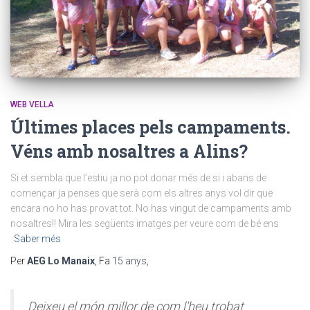
WEB VELLA
Últimes places pels campaments.
Véns amb nosaltres a Alins?
Si et sembla que l’estiu ja no pot donar més de si i abans de
començar ja penses que serà com els altres anys vol dir que
encara no ho has provat tot. No has vingut de campaments amb
nosaltres!! Mira les següents imatges per veure com de bé ens
Saber més
Per
AEG Lo Manaix
, Fa
15 anys
,
Deixeu el món millor de com l'heu trobat