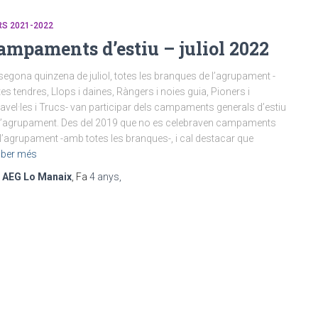
S 2021-2022
ampaments d’estiu – juliol 2022
segona quinzena de juliol, totes les branques de l’agrupament -
es tendres, Llops i daines, Ràngers i noies guia, Pioners i
avel·les i Trucs- van participar dels campaments generals d’estiu
l’agrupament. Des del 2019 que no es celebraven campaments
 l’agrupament -amb totes les branques-, i cal destacar que
ber més
r
AEG Lo Manaix
, Fa
4 anys
,