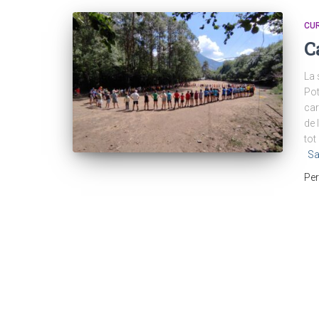
CUR
C
La 
Pot
car
de 
tot
Sa
Pe